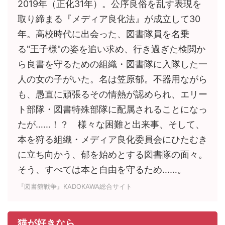
2019年（正化31年）。公序良俗を乱す表現を
取り締まる『メディア良化法』が成立して30
年。高校時代に出会った、図書隊員を名乗
る"王子様"の姿を追い求め、行き過ぎた検閲か
ら良書を守るための組織・図書隊に入隊した一
人の女の子がいた。名は笠原郁。不器用ながら
も、愚直に頑張るその情熱が認められ、エリー
ト部隊・図書特殊部隊に配属されることになっ
たが……！？ 様々な困難と出来事、そして、
本を狩る組織・メディア良化委員会にひたむき
に立ち向かう、郁を始めとする図書隊の面々。
そう、すべては本と自由を守るため……。
『図書館戦争』KADOKAWA総合サイト
猫が好きなら