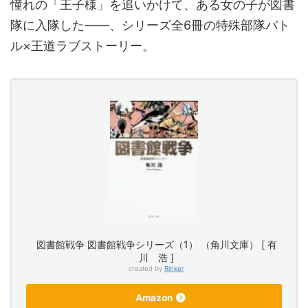
憧れの「王子様」を追いかけて、ある女の子が図書
隊に入隊した――、シリーズ全6冊の特殊部隊バト
ル×王道ラブストーリー。
図書館戦争 図書館戦争シリーズ（1） （角川文庫） [ 有
川 浩 ]
created by
Rinker
Amazon