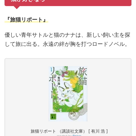
『旅猫リポート』
優しい青年サトルと猫のナナは、新しい飼い主を探
して旅に出る。永遠の絆が胸を打つロードノベル。
旅猫リポート （講談社文庫） [ 有川 浩 ]
created by
Rinker