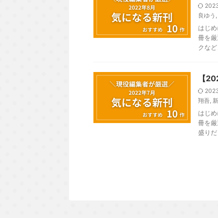
202
良ゆう
はじめ
冊を厳
クなど
【20
202
翔吾
,
はじめ
冊を厳
盛りだ