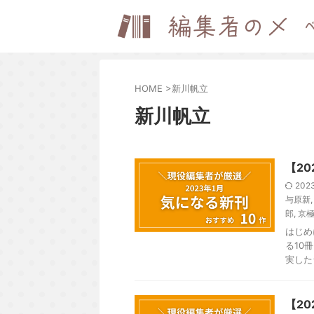
HOME
>
新川帆立
新川帆立
【20
202
与原新
郎
,
京
はじめ
る10
実した
【2