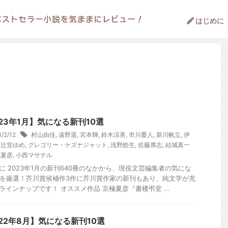
はじめに
23年1月】気になる新刊10選
3/2/12
村山由佳
,
遠野遥
,
宮本輝
,
鈴木涼美
,
市川憂人
,
新川帆立
,
伊
,
辻堂ゆめ
,
グレゴリー・ケズナジャット
,
浅野皓生
,
佐藤厚志
,
結城真一
極夏彦
,
小西マサテル
に 2023年1月の新刊640冊のなかから、現役文芸編集者の気にな
冊を厳選！芥川賞候補作3作に芥川賞作家の新刊もあり、純文学が充
ラインナップです！ オススメ作品 京極夏彦『書楼弔堂 ...
022年8月】気になる新刊10選