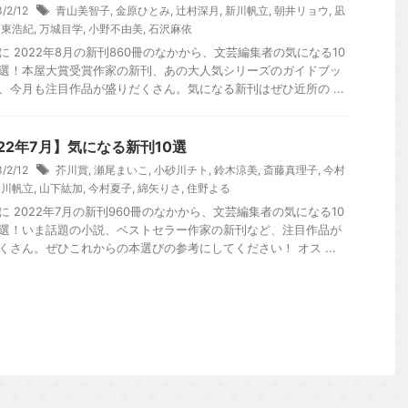
3/2/12
青山美智子
,
金原ひとみ
,
辻村深月
,
新川帆立
,
朝井リョウ
,
凪
,
東浩紀
,
万城目学
,
小野不由美
,
石沢麻依
に 2022年8月の新刊860冊のなかから、文芸編集者の気になる10
選！本屋大賞受賞作家の新刊、あの大人気シリーズのガイドブッ
、今月も注目作品が盛りだくさん。気になる新刊はぜひ近所の ...
22年7月】気になる新刊10選
3/2/12
芥川賞
,
瀬尾まいこ
,
小砂川チト
,
鈴木涼美
,
斎藤真理子
,
今村
新川帆立
,
山下紘加
,
今村夏子
,
綿矢りさ
,
住野よる
に 2022年7月の新刊960冊のなかから、文芸編集者の気になる10
選！いま話題の小説、ベストセラー作家の新刊など、注目作品が
くさん。ぜひこれからの本選びの参考にしてください！ オス ...