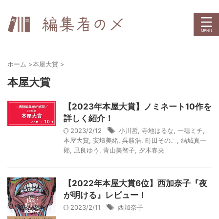
ホーム
>
本屋大賞
>
本屋大賞
【2023年本屋大賞】ノミネート10作を
詳しく紹介！
2023/2/12
小川哲
,
寺地はるな
,
一穂ミチ
,
本屋大賞
,
安壇美緒
,
呉勝浩
,
町田そのこ
,
結城真一
郎
,
凪良ゆう
,
青山美智子
,
夕木春央
【2022年本屋大賞6位】西加奈子『夜
が明ける』レビュー！
2023/2/11
西加奈子