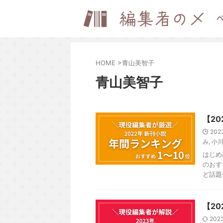
HOME
>
青山美智子
青山美智子
【2
202
み
,
小
はじめ
のおす
ど話題
【2
202