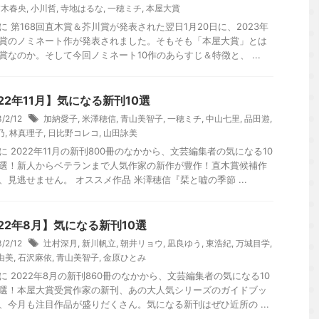
夕木春央
,
小川哲
,
寺地はるな
,
一穂ミチ
,
本屋大賞
に 第168回直木賞＆芥川賞が発表された翌日1月20日に、2023年
賞のノミネート作が発表されました。そもそも「本屋大賞」とは
賞なのか。そして今回ノミネート10作のあらすじ＆特徴と、 ...
22年11月】気になる新刊10選
3/2/12
加納愛子
,
米澤穂信
,
青山美智子
,
一穂ミチ
,
中山七里
,
品田遊
,
乃
,
林真理子
,
日比野コレコ
,
山田詠美
に 2022年11月の新刊800冊のなかから、文芸編集者の気になる10
選！新人からベテランまで人気作家の新作が豊作！直木賞候補作
、見逃せません。 オススメ作品 米澤穂信『栞と嘘の季節 ...
022年8月】気になる新刊10選
3/2/12
辻村深月
,
新川帆立
,
朝井リョウ
,
凪良ゆう
,
東浩紀
,
万城目学
,
由美
,
石沢麻依
,
青山美智子
,
金原ひとみ
に 2022年8月の新刊860冊のなかから、文芸編集者の気になる10
選！本屋大賞受賞作家の新刊、あの大人気シリーズのガイドブッ
、今月も注目作品が盛りだくさん。気になる新刊はぜひ近所の ...