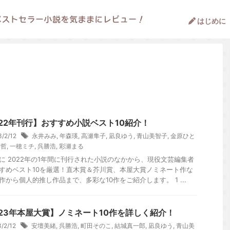
はじめに
022年刊行】おすすめ小説ベスト10紹介！
3/2/12
永井みみ
,
年森瑛
,
高瀬隼子
,
凪良ゆう
,
青山美智子
,
金原ひと
川哲
,
一穂ミチ
,
呉勝浩
,
彩瀬まる
に 2022年の1年間に刊行された小説のなかから、現役文芸編集者
すめベスト10を厳選！直木賞＆芥川賞、本屋大賞ノミネート作な
作から個人的推し作品まで、多彩な10作をご紹介します。 1 ...
023年本屋大賞】ノミネート10作を詳しく紹介！
3/2/12
安壇美緒
,
呉勝浩
,
町田そのこ
,
結城真一郎
,
凪良ゆう
,
青山美