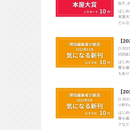
智子
,
はじめ
本屋大
どんな
【20
202
武田綾
はじめ
冊を厳
もあり
【2
202
小野不
はじめ
冊を厳
クなど