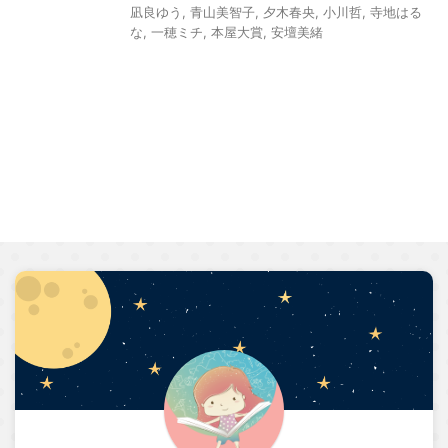
凪良ゆう
,
青山美智子
,
夕木春央
,
小川哲
,
寺地はる
な
,
一穂ミチ
,
本屋大賞
,
安壇美緒