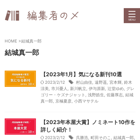
HOME
>
結城真一郎
結城真一郎
【2023年1月】気になる新刊10選
2023/2/12
村山由佳
,
遠野遥
,
宮本輝
,
鈴木
涼美
,
市川憂人
,
新川帆立
,
伊与原新
,
辻堂ゆめ
,
グレ
ゴリー・ケズナジャット
,
浅野皓生
,
佐藤厚志
,
結城
真一郎
,
京極夏彦
,
小西マサテル
【2023年本屋大賞】ノミネート10作を
詳しく紹介！
2023/2/12
呉勝浩
,
町田そのこ
,
結城真一郎
,