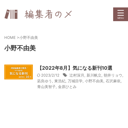
HOME
>
小野不由美
小野不由美
【2022年8月】気になる新刊10選
2023/2/12
辻村深月
,
新川帆立
,
朝井リョウ
,
凪良ゆう
,
東浩紀
,
万城目学
,
小野不由美
,
石沢麻依
,
青山美智子
,
金原ひとみ