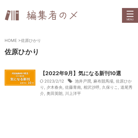
HOME
>
佐原ひかり
佐原ひかり
【2022年9月】気になる新刊10選
2023/2/12
池井戸潤
,
麻布競馬場
,
佐原ひか
り
,
夕木春央
,
佐藤青南
,
相沢沙呼
,
久保りこ
,
道尾秀
介
,
奥田英朗
,
川上洋平