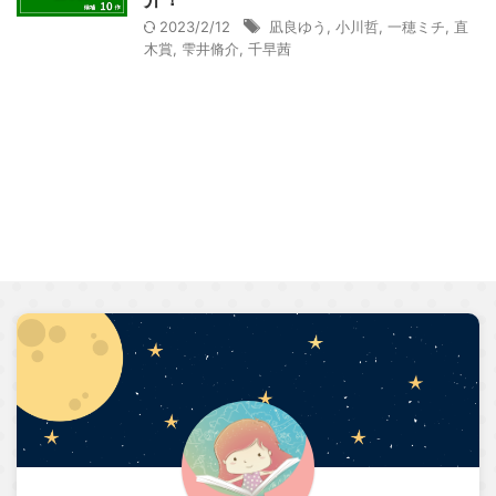
2023/2/12
凪良ゆう
,
小川哲
,
一穂ミチ
,
直
木賞
,
雫井脩介
,
千早茜