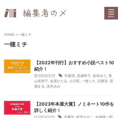
HOME
>
一穂ミチ
一穂ミチ
【2022年刊行】おすすめ小説ベスト10
紹介！
2023/2/12
年森瑛
,
高瀬隼子
,
凪良ゆう
,
青
山美智子
,
金原ひとみ
,
小川哲
,
一穂ミチ
,
呉勝浩
,
彩
瀬まる
,
永井みみ
【2023年本屋大賞】ノミネート10作を
詳しく紹介！
2023/2/12
呉勝浩
,
町田そのこ
,
結城真一郎
,