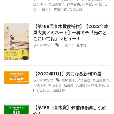
凪良ゆう
,
青山美智子
,
夕木春央
,
小川哲
,
寺地はる
な
,
一穂ミチ
,
本屋大賞
,
安壇美緒
【第168回直木賞候補作】【2023年本
屋大賞ノミネート】一穂ミチ『光のと
こにいてね』レビュー！
2023/2/11
一穂ミチ
,
直木賞
【2022年11月】気になる新刊10選
2023/2/12
加納愛子
,
米澤穂信
,
青山美智子
,
一穂ミチ
,
中山七里
,
品田遊
,
武田綾乃
,
林真理子
,
日
比野コレコ
,
山田詠美
【第168回直木賞】候補作を詳しく紹
介！