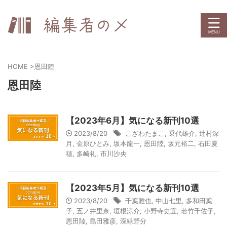
HOME
>
恩田陸
恩田陸
【2023年6月】気になる新刊10選
2023/8/20
こざわたまこ
,
乗代雄介
,
辻村深
月
,
金原ひとみ
,
坂本龍一
,
恩田陸
,
坂元裕二
,
石田夏
穂
,
多崎礼
,
市川沙央
【2023年5月】気になる新刊10選
2023/8/20
千葉雅也
,
中山七里
,
多和田葉
子
,
五ノ井里奈
,
垣根涼介
,
小野寺史宜
,
若竹千佐子
,
恩田陸
,
島田雅彦
,
深緑野分