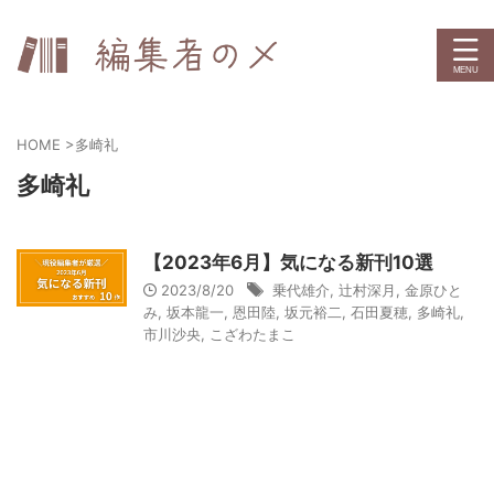
HOME
>
多崎礼
多崎礼
【2023年6月】気になる新刊10選
2023/8/20
乗代雄介
,
辻村深月
,
金原ひと
み
,
坂本龍一
,
恩田陸
,
坂元裕二
,
石田夏穂
,
多崎礼
,
市川沙央
,
こざわたまこ