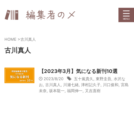
HOME
>
古川真人
古川真人
【2023年3月】気になる新刊10選
2023/8/20
五十嵐貴久
,
東野圭吾
,
水沢な
お
,
古川真人
,
川瀬七緒
,
津村記久子
,
川口俊和
,
宮島
未奈
,
坂本龍一
,
福岡伸一
,
又吉直樹